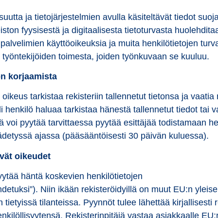
uutta ja tietojärjestelmien avulla käsiteltävät tiedot suoj
teiston fyysisestä ja digitaalisesta tietoturvasta huolehdi
ä palvelimien käyttöoikeuksia ja muita henkilötietojen turva
en työntekijöiden toimesta, joiden työnkuvaan se kuuluu.
on korjaamista
n oikeus tarkistaa rekisteriin tallennetut tietonsa ja vaati
i henkilö haluaa tarkistaa hänestä tallennetut tiedot tai v
itäjä voi pyytää tarvittaessa pyytää esittäjää todistamaan h
ädetyssä ajassa (pääsääntöisesti 30 päivän kuluessa).
yvät oikeudet
pyytää häntä koskevien henkilötietojen
hdetuksi”). Niin ikään rekisteröidyillä on muut EU:n ylei
tietyissä tilanteissa. Pyynnöt tulee lähettää kirjallisesti 
enkilöllisyytensä. Rekisterinpitäjä vastaa asiakkaalle E