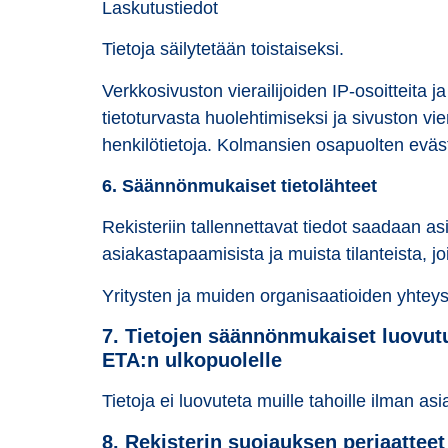
Laskutustiedot
Tietoja säilytetään toistaiseksi.
Verkkosivuston vierailijoiden IP-osoitteita 
tietoturvasta huolehtimiseksi ja sivuston vi
henkilötietoja. Kolmansien osapuolten eväs
6. Säännönmukaiset tietolähteet
Rekisteriin tallennettavat tiedot saadaan a
asiakastapaamisista ja muista tilanteista, jo
Yritysten ja muiden organisaatioiden yhteysh
7. Tietojen säännönmukaiset luovutuk
ETA:n ulkopuolelle
Tietoja ei luovuteta muille tahoille ilman as
8. Rekisterin suojauksen periaatteet