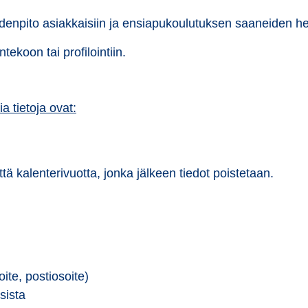
ydenpito asiakkaisiin ja ensiapukoulutuksen saaneiden henk
ekoon tai profilointiin.
a tietoja ovat:
ttä kalenterivuotta, jonka jälkeen tiedot poistetaan.
ite, postiosoite)
sista