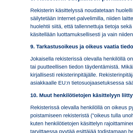
Rekisterin käsittelyssä noudatetaan huolellis
säilytetään Internet-palvelimilla, niiden lait
huolehtii siitä, että tallennettuja tietoja sek
käsitellään luottamuksellisesti ja vain niid
9. Tarkastusoikeus ja oikeus vaatia tied
Jokaisella rekisterissä olevalla henkilöllä o
tai puutteellisen tiedon täydentämistä. Mikäl
kirjallisesti rekisterinpitäjälle. Rekisterinp
asiakkaalle EU:n tietosuojaasetuksessa sä
10. Muut henkilötietojen käsittelyyn liitt
Rekisterissä olevalla henkilöllä on oikeus 
poistamiseen rekisteristä (”oikeus tulla uno
kuten henkilötietojen käsittelyn rajoittaminen 
tarvittaessa pyytää esittäjää todistamaan h