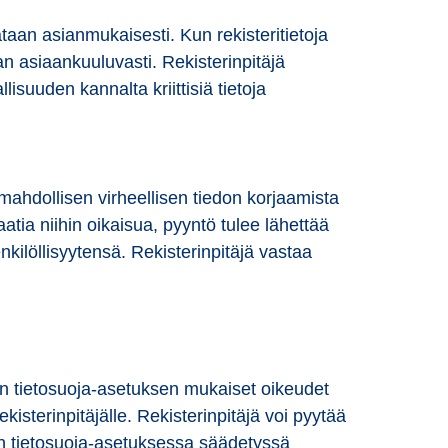
ataan asianmukaisesti. Kun rekisteritietoja
taan asiaankuuluvasti. Rekisterinpitäjä
llisuuden kannalta kriittisiä tietoja
a mahdollisen virheellisen tiedon korjaamista
aatia niihin oikaisua, pyyntö tulee lähettää
enkilöllisyytensä. Rekisterinpitäjä vastaa
sen tietosuoja-asetuksen mukaiset oikeudet
rekisterinpitäjälle. Rekisterinpitäjä voi pyytää
U:n tietosuoja-asetuksessa säädetyssä