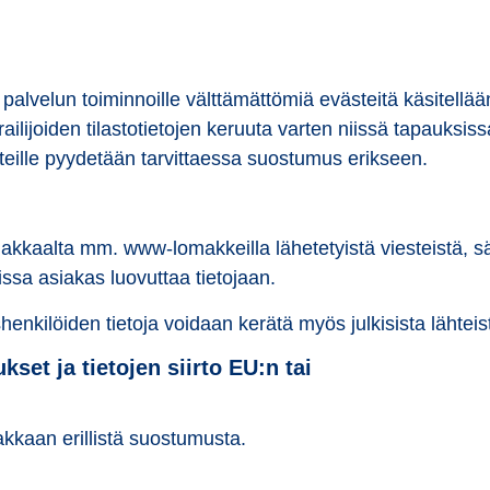
ja palvelun toiminnoille välttämättömiä evästeitä käsitell
erailijoiden tilastotietojen keruuta varten niissä tapauksi
teille pyydetään tarvittaessa suostumus erikseen.
siakkaalta mm. www-lomakkeilla lähetetyistä viesteistä, s
issa asiakas luovuttaa tietojaan.
enkilöiden tietoja voidaan kerätä myös julkisista lähteis
set ja tietojen siirto EU:n tai
iakkaan erillistä suostumusta.