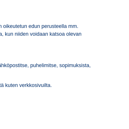
ään oikeutetun edun perusteella mm.
ssa, kun niiden voidaan katsoa olevan
ähköpostitse, puhelimitse, sopimuksista,
tä kuten verkkosivuilta.