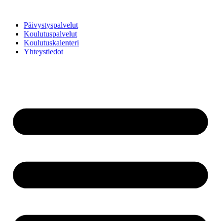
Mene
sisältöön
Päivystyspalvelut
Koulutuspalvelut
Koulutuskalenteri
Yhteystiedot