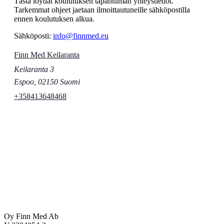
Tästä löydät koulutuksen tapahtuman yhteystiedot.
Tarkemmat ohjeet jaetaan ilmoittautuneille sähköpostilla
ennen koulutuksen alkua.
Sähköposti:
info@finnmed.eu
Finn Med Keilaranta
Keilaranta 3
Espoo
,
02150
Suomi
+358413648468
Oy Finn Med Ab