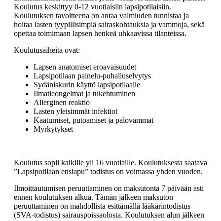
Koulutus keskittyy 0-12 vuotiaisiin lapsipotilaisiin.
Koulutuksen tavoitteena on antaa valmiuden tunnistaa ja
hoitaa lasten tyypillisimpiä sairaskohtauksia ja vammoja, sekä
opettaa toimimaan lapsen henkeä uhkaavissa tilanteissa.
Koulutusaiheita ovat:
Lapsen anatomiset eroavaisuudet
Lapsipotilaan painelu-puhalluselvytys
Sydäniskurin käyttö lapsipotilaalle
Ilmatieongelmat ja tukehtuminen
Allerginen reaktio
Lasten yleisimmät infektiot
Kaatumiset, putoamiset ja palovammat
Myrkytykset
Koulutus sopii kaikille yli 16 vuotiaille. Koulutuksesta saatava
”Lapsipotilaan ensiapu” todistus on voimassa yhden vuoden.
Ilmoittautumisen peruuttaminen on maksutonta 7 päivään asti
ennen koulutuksen alkua. Tämän jälkeen maksuton
peruuttaminen on mahdollista esittämällä lääkärintodistus
(SVA-todistus) sairauspoissaolosta. Koulutuksen alun jälkeen