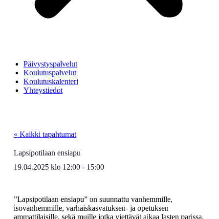
Päivystyspalvelut
Koulutuspalvelut
Koulutuskalenteri
Yhteystiedot
« Kaikki tapahtumat
Lapsipotilaan ensiapu
19.04.2025
klo
12:00
-
15:00
”Lapsipotilaan ensiapu” on suunnattu vanhemmille,
isovanhemmille, varhaiskasvatuksen- ja opetuksen
ammattilaisille, sekä muille jotka viettävät aikaa lasten parissa.