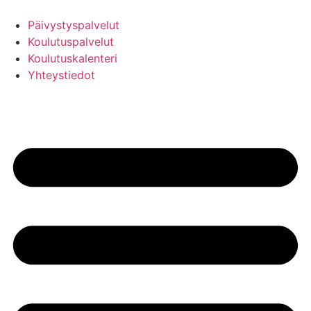
Mene
sisältöön
Päivystyspalvelut
Koulutuspalvelut
Koulutuskalenteri
Yhteystiedot